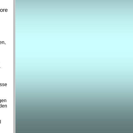
iore
en,
r
asse
gen
 den
l