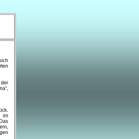
sich
rten
 der
na“,
ück.
h im
 Das
ern,
ngen