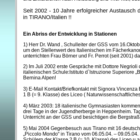
Seit 2002 - 10 Jahre erfolgreicher Austausch 
in TIRANO/Italien !!
Ein Abriss der Entwicklung in Stationen
1) Herr Dr. Wand , Schulleiter der GSS vom 16.Oktob
um den Stellenwert des Italienischen im Fächerkan
unterrichten Frau Börner und Fr. Perrot (seit 2001) d
2) Im Juli 2002 erste Gespräche mit Dottore Negrioli d
italienischen Schule:Istituto d`Istruzione Superiore 
Bernina Alpen!
3) E-Mail Kontakt/Briefkontakt mit Signora Vincenza
1 B (= 9. Klasse) des Liceo ( Naturwissenschaftlich
4) März 2003: 18 italienische Gymnasiasten kommen
drei Tage in der Jugendherberge in Heppenheim. T
Unterricht an der GSS und besichtigen die Bergstraß
5) Mai 2004 Gegenbesuch aus Tirano mit 16 deutsche
„Piccolo Mondo“ in Tirano vom 06.05.04. – 09.05.04
Schülern der Klasse 2 B (= 10. Klasse) des Liceo u.