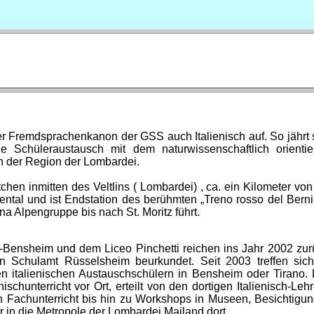
r Fremdsprachenkanon der GSS auch Italienisch auf. So jährt 
 Schüleraustausch mit dem naturwissenschaftlich orientie
in der Region der Lombardei.
hen inmitten des Veltlins ( Lombardei) , ca. ein Kilometer von
ental und ist Endstation des berühmten „Treno rosso del Berni
a Alpengruppe bis nach St. Moritz führt.
-Bensheim und dem Liceo Pinchetti reichen ins Jahr 2002 zur
n Schulamt Rüsselsheim beurkundet. Seit 2003 treffen sic
en italienischen Austauschschülern in Bensheim oder Tirano.
ischunterricht vor Ort, erteilt von den dortigen Italienisch-Lehr
n Fachunterricht bis hin zu Workshops in Museen, Besichtigu
r in die Metropole der Lombardei Mailand dort.