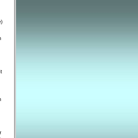
e)
n
t
n
r