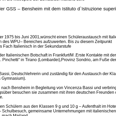
der GSS – Bensheim mit dem Istituto d`Istruzione super
er 1975 bis Juni 2001,wünscht einen Schüleraustausch mit Itali
on des WPU– Bereiches aufzuwerten. Bis zu diesem Zeitpunkt
as Fach Italienisch in der Sekundarstufe
er Italienischen Botschaft in Frankfurt/M .Erste Kontakte mit der
„B. Pinchetti“ in Tirano (Lombardei),Provinz Sondrio, am Fuße de
 Bassi, Deutschlehrerin und zuständig für den Austausch der Kl
es Gymnasium).
 nach Bensheim in Begleitung von Vincenza Bassi und verbrin
agsüber besuchen sie zusammen mit ihren deutschen Freunden
e.
n Schülern aus den Klassen 9 g und 10 g – Aufenthalt im Hote
. - Schulbesuch, gemeinsame Unternehmungen mit italienischen
a. mach Mailand.