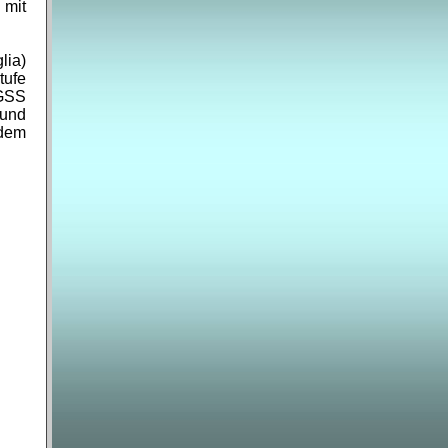
 mit
lia)
tufe
 GSS
 und
edem