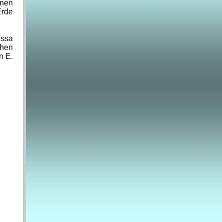
inen
Erde
essa
chen
n E.