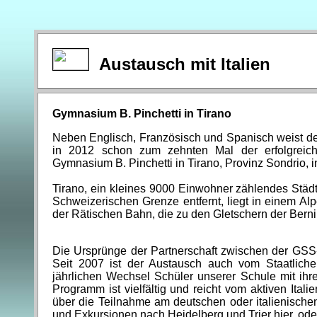
Austausch mit Italien
Gymnasium B. Pinchetti in Tirano
Neben Englisch, Französisch und Spanisch weist de
in 2012 schon zum zehnten Mal der erfolgreiche
Gymnasium B. Pinchetti in Tirano, Provinz Sondrio, 
Tirano, ein kleines 9000 Einwohner zählendes Städtc
Schweizerischen Grenze entfernt, liegt in einem Alp
der Rätischen Bahn, die zu den Gletschern der Bernin
Die Ursprünge der Partnerschaft zwischen der GSS
Seit 2007 ist der Austausch auch vom Staatliche
jährlichen Wechsel Schüler unserer Schule mit ihr
Programm ist vielfältig und reicht vom aktiven Italien
über die Teilnahme am deutschen oder italienische
und Exkursionen nach Heidelberg und Trier hier, ode