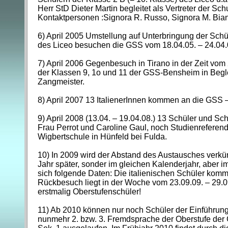
Herr StD Dieter Martin begleitet als Vertreter der Schu
Kontaktpersonen :Signora R. Russo, Signora M. Bian
6) April 2005 Umstellung auf Unterbringung der Schüle
des Liceo besuchen die GSS vom 18.04.05. – 24.04.0
7) April 2006 Gegenbesuch in Tirano in der Zeit vom
der Klassen 9, 1o und 11 der GSS-Bensheim in Begle
Zangmeister.
8) April 2007 13 ItalienerInnen kommen an die GSS
9) April 2008 (13.04. – 19.04.08.) 13 Schüler und S
Frau Perrot und Caroline Gaul, noch Studienreferenda
Wigbertschule in Hünfeld bei Fulda.
10) In 2009 wird der Abstand des Austausches verkür
Jahr später, sonder im gleichen Kalenderjahr, aber 
sich folgende Daten: Die italienischen Schüler ko
Rückbesuch liegt in der Woche vom 23.09.09. – 29.09
erstmalig Oberstufenschüler!
11) Ab 2010 können nur noch Schüler der Einführung
nunmehr 2. bzw. 3. Fremdsprache der Oberstufe der