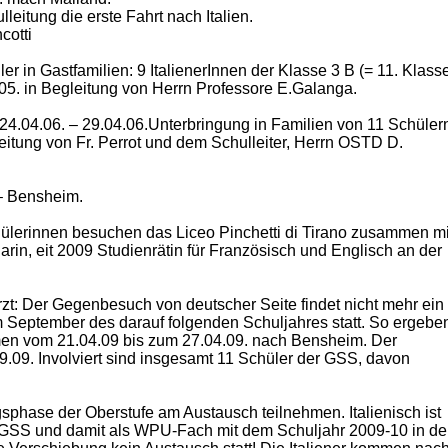
lleitung die erste Fahrt nach Italien.
cotti
r in Gastfamilien: 9 ItalienerInnen der Klasse 3 B (= 11. Klass
5. in Begleitung von Herrn Professore E.Galanga.
 24.04.06. – 29.04.06.Unterbringung in Familien von 11 Schüler
itung von Fr. Perrot und dem Schulleiter, Herrn OSTD D.
 – Bensheim.
chülerinnen besuchen das Liceo Pinchetti di Tirano zusammen mi
rin, eit 2009 Studienrätin für Französisch und Englisch an der
zt: Der Gegenbesuch von deutscher Seite findet nicht mehr ein
im September des darauf folgenden Schuljahres statt. So ergebe
mmen vom 21.04.09 bis zum 27.04.09. nach Bensheim. Der
.09. Involviert sind insgesamt 11 Schüler der GSS, davon
sphase der Oberstufe am Austausch teilnehmen. Italienisch ist
 GSS und damit als WPU-Fach mit dem Schuljahr 2009-10 in de