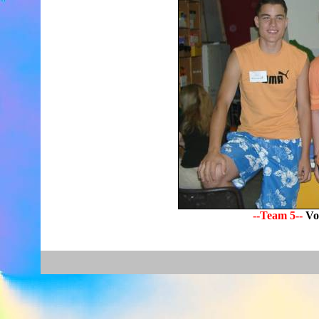
--Team 5--
Von