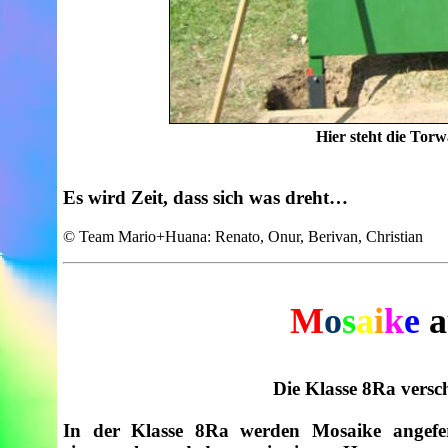
Hier steht die Tor
Es wird Zeit, dass sich was dreht…
© Team Mario+Huana: Renato, Onur, Berivan, Christian
M
o
s
a
i
k
e
a
Die Klasse 8Ra versc
In der Klasse 8Ra werden Mosaike angefer