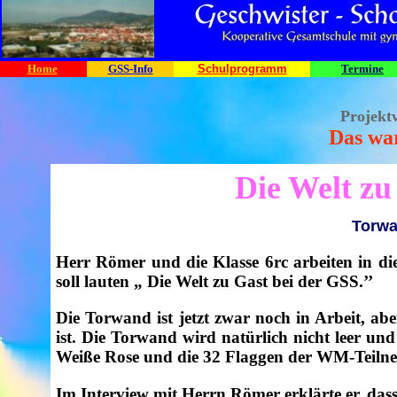
Home
GSS-Info
Schulprogramm
Termine
Projekt
Das war
Die Welt zu
Torwa
Herr Römer und die Klasse 6rc arbeiten in d
soll lauten „ Die Welt zu Gast bei der GSS.’’
Die Torwand ist jetzt zwar noch in Arbeit, ab
ist. Die Torwand wird natürlich nicht leer un
Weiße Rose und die 32 Flaggen der WM-Teiln
Im Interview mit Herrn Römer erklärte er, das